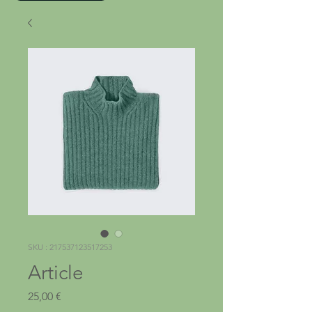
SKU : 217537123517253
Article
Prix
25,00 €