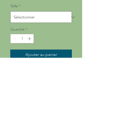
Taille
*
Quantité
*
Ajouter au panier
Description d'article. Saisissez ici 
les caractéristiques de l'article : 
taille, matière et autres 
informations utiles.
DÉTAILS D'ARTICLE
Détails d'article. Saisissez ici les