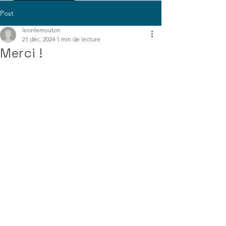
Post
leonlemouton
21 déc. 2024
1 min de lecture
Merci !